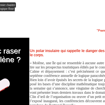
emier chapitre
logique floue
"Premier
 raser
Un polar insulaire qui rappelle le danger des 
le corps.
lène ?
« Molène, une île qui ne ressemble à aucune autre 
lire sur les prospectus touristiques édités par le con
Calme et dépaysement : c’est précisément ce que 
septième conférence annuelle de logique paracohér
Bien loin d’avoir épuisés les secrets de la logique 
posé les bases d’une discipline mathématique touj
la semaine qui s’annonce, une vingtaine de cherch
vont présenter leurs derniers travaux dans le domai
Clin d’œil de l’organisation ou œuvre d’un petit 
l’exposé inaugural, les conférenciers découvrent 