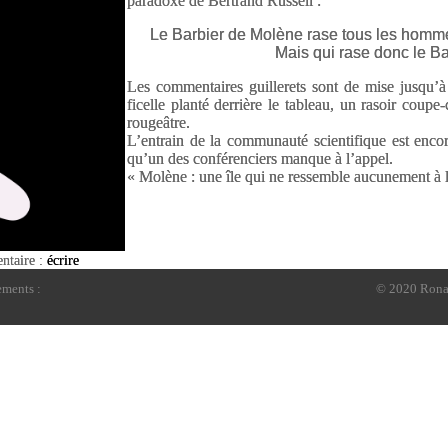
paradoxe de Bertrand Russell :
Le Barbier de Molène rase tous les homm
Mais qui rase donc le B
Les commentaires guillerets sont de mise jusqu’à 
ficelle planté derrière le tableau, un rasoir coupe
rougeâtre.
L’entrain de la communauté scientifique est enco
qu’un des conférenciers manque à l’appel.
« Molène : une île qui ne ressemble aucunement à l’
ntaire :
écrire
ments :
© 2020 Rona