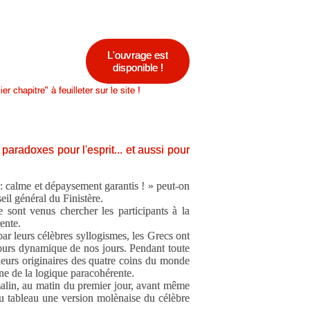
L'ouvrage est
disponible !
 chapitre" à feuilleter sur le site !
paradoxes pour l'esprit... et aussi pour
: calme et dépaysement garantis ! » peut-on
seil général du Finistère.
sont venus chercher les participants à la
ente.
par leurs célèbres syllogismes, les Grecs ont
ours dynamique de nos jours. Pendant toute
eurs originaires des quatre coins du monde
ne de la logique paracohérente.
malin, au matin du premier jour, avant même
au tableau une version molènaise du célèbre